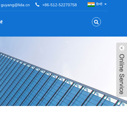
हिन्दी
guyang@lida.cn
+86-512-52270758
ें