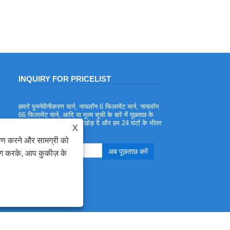
INQUIRY FOR PRICELIST
हमारे पुनर्नवीनीकरण यार्न, नायलॉन 6 फिलामेंट यार्न, नायलॉन
पॉलिएस्टर ज्वाला मंदक यार्न के लाभ
66 फिलामेंट यार्न, आदि या मूल्य सूची के बारे में पूछताछ के
2023/08/03
लिए, कृपया अपना ईमेल हमें छोड़ दें और हम 24 घंटों के भीतर
X
संपर्क करेंगे।
पॉलिएस्टर फ्लेम रिटार्डेंट यार्न एक प्रकार का
ेषण करने और सामग्री को
पॉलिएस्टर यार्न है जिसमें फ्लेम-रिटार्डेंट गुण होते हैं
पॉलिएस्टर एक प्रकार का पॉलिएस्टर फाइबर है,
ोग करके, आप कुकीज़ के
जिसके कई फायदे हैं, जैसे उच्च शक्ति, पहनने का
प्रतिरोध, सिकुड़ना आसान नहीं, टिकाऊ, आदि,
लेकिन आग स्रोत का सामना करने पर यह जल
जाएगा,