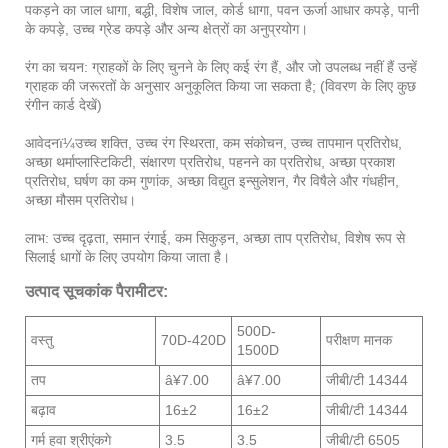
पकड़ने का जाल धागा, बद्धी, विशेष जाल, कोर्ड धागा, पवन ऊर्जा आधार कपड़े, पानी
के कपड़े, उच्च ग्रेड कपड़े और अन्य क्षेत्रों का अनुप्रयोग।
रंग का चयन: ग्राहकों के लिए चुनने के लिए कई रंग हैं, और जो उपलब्ध नहीं हैं उन्हें
ग्राहक की जरूरतों के अनुसार अनुकूलित किया जा सकता है; (विवरण के लिए कुछ
रंगीन कार्ड देखें)
आवेदन
ï¼उच्च शक्ति, उच्च रंग स्थिरता, कम संकोचन, उच्च तापमान प्रतिरोध,
अच्छा थर्माप्लास्टिकिटी, संक्षारण प्रतिरोध, पहनने का प्रतिरोध, अच्छा प्रकाश
प्रतिरोध, घर्षण का कम गुणांक, अच्छा विद्युत इन्सुलेशन, गैर विषैले और गंधहीन,
अच्छा मौसम प्रतिरोध।
लाभ: उच्च दृढ़ता, समान रंगाई, कम सिकुड़न, अच्छा ताप प्रतिरोध, विशेष रूप से
सिलाई धागों के लिए उपयोग किया जाता है।
उत्पाद सूचकांक पैरामीटर:
500D-
वस्तु
70D-420D
परीक्षण मानक
1500D
तप
â¥7.00
â¥7.00
जीबी/टी 14344
बढ़ाव
16±2
16±2
जीबी/टी 14344
गर्म हवा श्रीएंकगे
3.5
3.5
जीबी/टी 6505