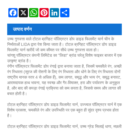
Facebook
X
WhatsApp
Pinterest
LinkedIn
Share
उत्पाद वर्णन
उच्च गुणवत्ता वाले टोटल ब्रगिहट पॉलिएस्टर डोप डाइड फिलामेंट यार्न चीन के
निर्माताओं LIDA द्वारा पेश किया जाता है। टोटल ब्रगिहट पॉलिएस्टर डोप डाइड
फिलामेंट यार्न खरीदें जो कम कीमत पर सीधे उच्च गुणवत्ता वाला हो।
चांगशू पॉलिएस्टर कंपनी लिमिटेड का "लिडा" ब्रांड घरेलू विशेष फाइबर बाजार में एक
उत्कृष्ट ब्रांड है।
रंगीन पॉलिएस्टर फिलामेंट डोप रंगाई द्वारा बनाया जाता है, जिसमें चमकीले रंग, अच्छी
रंग स्थिरता (सूरज की रोशनी के लिए रंग स्थिरता और धोने के लिए रंग स्थिरता दोनों
राष्ट्रीय मानक स्तर 4 से अधिक हैं), कम लागत, समृद्ध और भव्य रंग, समृद्ध बनावट,
आरामदायक हाथ भावना, यह स्वच्छ और गैर-विषाक्त, हरा और पर्यावरण के अनुकूल
है, और बाद की कपड़ा रंगाई प्रक्रिया को कम करता है, जिससे समय और लागत की
बचत होती है।
टोटल ब्रगिहट पॉलिएस्टर डोप डाइड फिलामेंट यार्न, उज्ज्वल पॉलिएस्टर यार्न में एक
विशेष प्रकाश, चमकीले रंग और उपस्थिति पर एक बहुत ही सुंदर दृश्य प्रभाव होता
है।
टोटल ब्रगिहट पॉलिएस्टर डोप डाइड फिलामेंट यार्न, उच्च ग्रेड सिलाई धागा, मछली