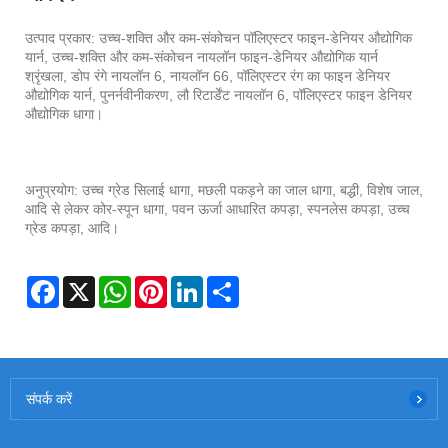
उत्पाद प्रकार: उच्च-शक्ति और कम-संकोचन पॉलिएस्टर फाइन-डेनियर औद्योगिक
यार्न, उच्च-शक्ति और कम-संकोचन नायलॉन फाइन-डेनियर औद्योगिक यार्न
श्रृंखला, डोप रंगे नायलॉन 6, नायलॉन 66, पॉलिएस्टर रंग का फाइन डेनियर
औद्योगिक यार्न, पुनर्नवीनीकरण, लौ रिटार्डेंट नायलॉन 6, पॉलिएस्टर फाइन डेनियर
औद्योगिक धागा।
अनुप्रयोग: उच्च ग्रेड सिलाई धागा, मछली पकड़ने का जाल धागा, बद्धी, विशेष जाल,
आदि से लेकर कोर-स्पून धागा, पवन ऊर्जा आधारित कपड़ा, स्पनलेस कपड़ा, उच्च
ग्रेड कपड़ा, आदि।
Facebook
X
WhatsApp
Pinterest
LinkedIn
Share
संपर्क करें