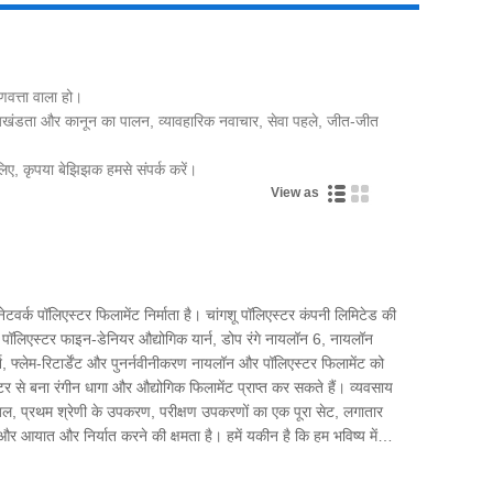
णवत्ता वाला हो।
ूल्य: अखंडता और कानून का पालन, व्यावहारिक नवाचार, सेवा पहले, जीत-जीत
Live
 लिए, कृपया बेझिझक हमसे संपर्क करें।
View as
र्क पॉलिएस्टर फिलामेंट निर्माता है। चांगशू पॉलिएस्टर कंपनी लिमिटेड की
पॉलिएस्टर फाइन-डेनियर औद्योगिक यार्न, डोप रंगे नायलॉन 6, नायलॉन
, फ्लेम-रिटार्डेंट और पुनर्नवीनीकरण नायलॉन और पॉलिएस्टर फिलामेंट को
र से बना रंगीन धागा और औद्योगिक फिलामेंट प्राप्त कर सकते हैं। व्यवसाय
यबल, प्रथम श्रेणी के उपकरण, परीक्षण उपकरणों का एक पूरा सेट, लगातार
ा और आयात और निर्यात करने की क्षमता है। हमें यकीन है कि हम भविष्य में
ाम कर सकते हैं, और हम चीन में आपके दीर्घकालिक भागीदार बनने के