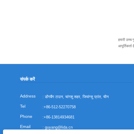
हमारी उच्च 
आपूर्तिकर्ता
संपर्क करें
: डोंगबैंग टाउन, चांगशु शहर, जियांग्सू प्रांत, चीन
:
+86-512-52270758
:
+86-13814934681
:
guyang@lida.cn