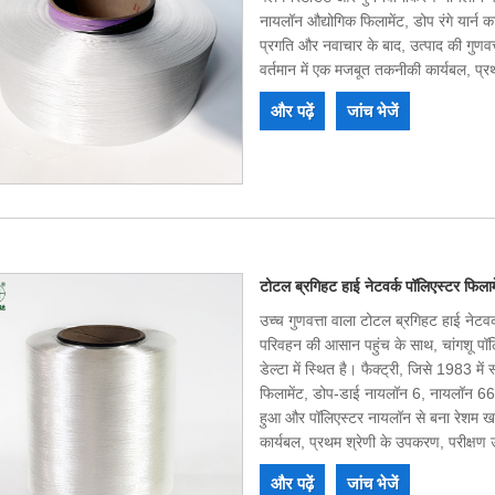
नायलॉन औद्योगिक फिलामेंट, डोप रंगे यार्न 
प्रगति और नवाचार के बाद, उत्पाद की गुणवत्
वर्तमान में एक मजबूत तकनीकी कार्यबल, प्
गुणवत्ता वाले उत्पाद, एक ठोस प्रतिष्ठा और 
और पढ़ें
जांच भेजें
जीत की स्थिति बनाने के लिए मिलकर काम क
स्वागत करते हैं।
टोटल ब्रगिहट हाई नेटवर्क पॉलिएस्टर फिलाम
उच्च गुणवत्ता वाला टोटल ब्रगिहट हाई नेटवर
परिवहन की आसान पहुंच के साथ, चांगशू पॉलिएस
डेल्टा में स्थित है। फैक्ट्री, जिसे 1983 
फिलामेंट, डोप-डाई नायलॉन 6, नायलॉन 66 
हुआ और पॉलिएस्टर नायलॉन से बना रेशम खर
कार्यबल, प्रथम श्रेणी के उपकरण, परीक्षण 
प्रतिष्ठा और आयात और निर्यात करने की क्ष
और पढ़ें
जांच भेजें
उत्पाद की गुणवत्ता ने कई ग्राहकों का विश्व