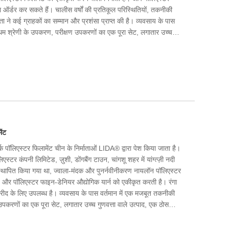
का ऑर्डर कर सकते हैं। चालीस वर्षों की प्रतिकूल परिस्थितियों, तकनीकी
ता ने कई ग्राहकों का सम्मान और प्रशंसा प्राप्त की है। व्यवसाय के पास
रथम श्रेणी के उपकरण, परीक्षण उपकरणों का एक पूरा सेट, लगातार उच्च
आयात और निर्यात करने की क्षमता है। हमें यकीन है कि हम भविष्य में जीत-
र सकते हैं, और हम चीन में आपके दीर्घकालिक भागीदार बनने के अवसर का
ेंट
्क पॉलिएस्टर फिलामेंट चीन के निर्माताओं LIDA® द्वारा पेश किया जाता है।
्टर कंपनी लिमिटेड, ज़ुशी, डोंगबैंग टाउन, चांगशू शहर में यांग्त्ज़ी नदी
में स्थापित किया गया था, ज्वाला-मंदक और पुनर्नवीनीकरण नायलॉन पॉलिएस्टर
और पॉलिएस्टर फाइन-डेनियर औद्योगिक यार्न को एकीकृत करती है। रंगा
ीद के लिए उपलब्ध है। व्यवसाय के पास वर्तमान में एक मजबूत तकनीकी
उपकरणों का एक पूरा सेट, लगातार उच्च गुणवत्ता वाले उत्पाद, एक ठोस
मता है। 40 वर्षों के संघर्ष और तकनीकी परिवर्तन और नवाचार के बाद,
ास और प्रशंसा जीती है। हमारा मानना ​​है कि हम भविष्य में जीत-जीत की