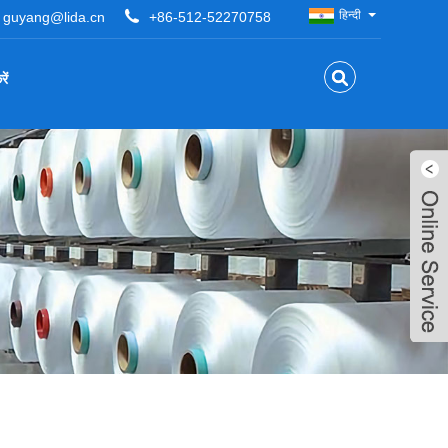
हिन्दी
guyang@lida.cn
+86-512-52270758
ें