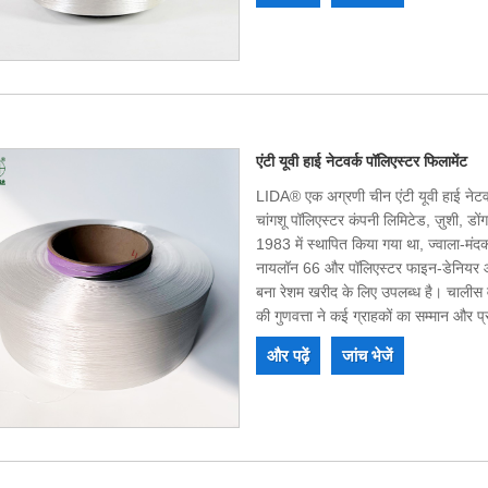
स्थिति के लिए आपके साथ सहयोग कर सकते है
एंटी यूवी हाई नेटवर्क पॉलिएस्टर फिलामेंट
LIDA® एक अग्रणी चीन एंटी यूवी हाई नेटवर
चांगशू पॉलिएस्टर कंपनी लिमिटेड, ज़ुशी, डोंगबैं
1983 में स्थापित किया गया था, ज्वाला-मं
नायलॉन 66 और पॉलिएस्टर फाइन-डेनियर औद्
बना रेशम खरीद के लिए उपलब्ध है। चालीस वर
की गुणवत्ता ने कई ग्राहकों का सम्मान और 
प्रथम श्रेणी के उपकरण, परीक्षण उपकरणों क
और पढ़ें
जांच भेजें
और निर्यात करने की क्षमता है। हम चीन में 
भविष्य में जीत-जीत की स्थिति बनाने के ल