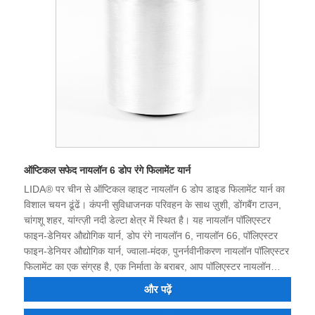
ऑप्टिकल सफेद नायलॉन 6 डोप रंगे फिलामेंट यार्न
LIDA® पर चीन से ऑप्टिकल व्हाइट नायलॉन 6 डोप डाइड फिलामेंट यार्न का
विशाल चयन ढूंढें। कंपनी सुविधाजनक परिवहन के साथ ज़ुशी, डोंगबैंग टाउन,
चांगशू शहर, यांग्त्ज़ी नदी डेल्टा क्षेत्र में स्थित है। यह नायलॉन पॉलिएस्टर
फाइन-डेनियर औद्योगिक यार्न, डोप रंगे नायलॉन 6, नायलॉन 66, पॉलिएस्टर
फाइन-डेनियर औद्योगिक यार्न, ज्वाला-मंदक, पुनर्नवीनीकरण नायलॉन पॉलिएस्टर
फिलामेंट का एक संग्रह है, एक निर्माता के बराबर, आप पॉलिएस्टर नायलॉन
औद्योगिक फिलामेंट्स और रंगीन ऑर्डर कर सकते हैं सूत. अब कंपनी के पास
और पढ़ें
मजबूत तकनीकी शक्ति, उत्कृष्ट उपकरण, पूर्ण परीक्षण उपकरण, स्थिर उत्पाद
गुणवत्ता, अच्छी प्रतिष्ठा है और आयात और निर्यात का अधिकार है। हमारा मानना