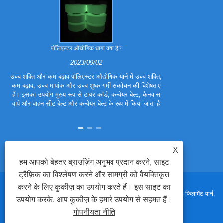
पॉलिएस्टर औद्योगिक धागा क्या है?
पॉलिएस्टर ट्रा
2023/09/02
उच्च शक्ति और कम बढ़ाव पॉलिएस्टर औद्योगिक यार्न में उच्च शक्ति,
पॉलिएस्टर ट्राइ
कम बढ़ाव, उच्च मापांक और उच्च शुष्क गर्मी संकोचन की विशेषताएं
फाइबर है। इसे प
हैं। इसका उपयोग मुख्य रूप से टायर कॉर्ड, कन्वेयर बेल्ट, कैनवास
बनाया गया है, ताकि
वार्प और वाहन सीट बेल्ट और कन्वेयर बेल्ट के रूप में किया जाता है
हों। पॉलिएस्टर ट्
X
हम आपको बेहतर ब्राउज़िंग अनुभव प्रदान करने, साइट
ट्रैफ़िक का विश्लेषण करने और सामग्री को वैयक्तिकृत
करने के लिए कुकीज़ का उपयोग करते हैं। इस साइट का
कॉपीराइट © 2023 चांगशु पॉलिएस्टर कं, लिमिटेड - पुनर्नवीनीकरण यार्न, नायलॉन 6 फिलामेंट यार्न,
उपयोग करके, आप कुकीज़ के हमारे उपयोग से सहमत हैं।
गोपनीयता नीति
नायलॉन 66 फिलामेंट यार्न - सर्वाधिकार सुरक्षित