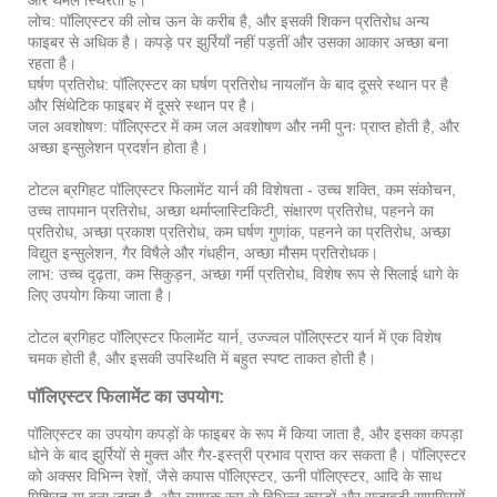
और थर्मल स्थिरता है।
लोच: पॉलिएस्टर की लोच ऊन के करीब है, और इसकी शिकन प्रतिरोध अन्य
फाइबर से अधिक है। कपड़े पर झुर्रियाँ नहीं पड़तीं और उसका आकार अच्छा बना
रहता है।
घर्षण प्रतिरोध: पॉलिएस्टर का घर्षण प्रतिरोध नायलॉन के बाद दूसरे स्थान पर है
और सिंथेटिक फाइबर में दूसरे स्थान पर है।
जल अवशोषण: पॉलिएस्टर में कम जल अवशोषण और नमी पुनः प्राप्त होती है, और
अच्छा इन्सुलेशन प्रदर्शन होता है।
टोटल ब्रगिहट पॉलिएस्टर फिलामेंट यार्न की विशेषता - उच्च शक्ति, कम संकोचन,
उच्च तापमान प्रतिरोध, अच्छा थर्माप्लास्टिकिटी, संक्षारण प्रतिरोध, पहनने का
प्रतिरोध, अच्छा प्रकाश प्रतिरोध, कम घर्षण गुणांक, पहनने का प्रतिरोध, अच्छा
विद्युत इन्सुलेशन, गैर विषैले और गंधहीन, अच्छा मौसम प्रतिरोधक।
लाभ: उच्च दृढ़ता, कम सिकुड़न, अच्छा गर्मी प्रतिरोध, विशेष रूप से सिलाई धागे के
लिए उपयोग किया जाता है।
टोटल ब्रगिहट पॉलिएस्टर फिलामेंट यार्न, उज्ज्वल पॉलिएस्टर यार्न में एक विशेष
चमक होती है, और इसकी उपस्थिति में बहुत स्पष्ट ताकत होती है।
पॉलिएस्टर फिलामेंट का उपयोग:
पॉलिएस्टर का उपयोग कपड़ों के फाइबर के रूप में किया जाता है, और इसका कपड़ा
धोने के बाद झुर्रियों से मुक्त और गैर-इस्त्री प्रभाव प्राप्त कर सकता है। पॉलिएस्टर
को अक्सर विभिन्न रेशों, जैसे कपास पॉलिएस्टर, ऊनी पॉलिएस्टर, आदि के साथ