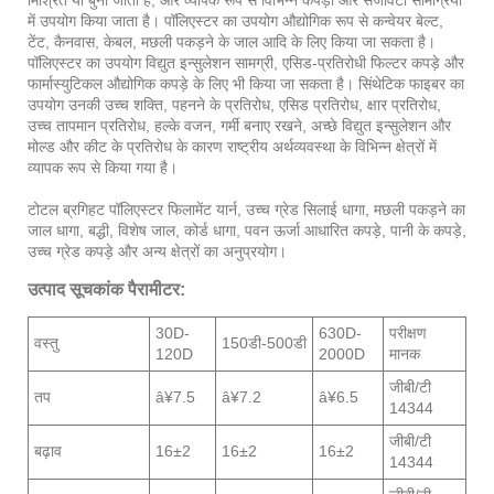
मिश्रित या बुना जाता है, और व्यापक रूप से विभिन्न कपड़ों और सजावटी सामग्रियों
में उपयोग किया जाता है। पॉलिएस्टर का उपयोग औद्योगिक रूप से कन्वेयर बेल्ट,
टेंट, कैनवास, केबल, मछली पकड़ने के जाल आदि के लिए किया जा सकता है।
पॉलिएस्टर का उपयोग विद्युत इन्सुलेशन सामग्री, एसिड-प्रतिरोधी फिल्टर कपड़े और
फार्मास्युटिकल औद्योगिक कपड़े के लिए भी किया जा सकता है। सिंथेटिक फाइबर का
उपयोग उनकी उच्च शक्ति, पहनने के प्रतिरोध, एसिड प्रतिरोध, क्षार प्रतिरोध,
उच्च तापमान प्रतिरोध, हल्के वजन, गर्मी बनाए रखने, अच्छे विद्युत इन्सुलेशन और
मोल्ड और कीट के प्रतिरोध के कारण राष्ट्रीय अर्थव्यवस्था के विभिन्न क्षेत्रों में
व्यापक रूप से किया गया है।
टोटल ब्रगिहट पॉलिएस्टर फिलामेंट यार्न, उच्च ग्रेड सिलाई धागा, मछली पकड़ने का
जाल धागा, बद्धी, विशेष जाल, कोर्ड धागा, पवन ऊर्जा आधारित कपड़े, पानी के कपड़े,
उच्च ग्रेड कपड़े और अन्य क्षेत्रों का अनुप्रयोग।
उत्पाद सूचकांक पैरामीटर:
30D-
630D-
परीक्षण
वस्तु
150डी-500डी
120D
2000D
मानक
जीबी/टी
तप
â¥7.5
â¥7.2
â¥6.5
14344
जीबी/टी
बढ़ाव
16±2
16±2
16±2
14344