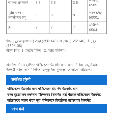
जीबी/टी
गर्म हवा श्रीएंकगे
3.5
3.5
3.5
6505
प्रति मीटर
एफजेड/टी
8
8
8
अंतर्मिश्रण बिंदु
50001
जीबी/टी
0il
7
7
7
6504
पेपर ट्यूब आइटम: हाई ट्यूब (250*140) लो ट्यूब (125*140) लो ट्यूब
(150*108)
पैकिंग विधि: 1. कार्टन पैकिंग। 2. पैलेट पैकेजिंग।
हॉट टैग: टोटल ब्रगिहट पॉलिएस्टर फिलामेंट यार्न, चीन, निर्माता, आपूर्तिकर्ता,
फैक्टरी, थोक, चीन में निर्मित, अनुकूलित, गुणवत्ता, एसजीएस, जीआरएस
संबंधित श्रेणी
पॉलिएस्टर फिलामेंट यार्न
पॉलिएस्टर डोप रंगे फिलामेंट यार्न
उच्च दृढ़ता कम संकोचन पॉलिएस्टर फिलामेंट
हाई नेटवर्क पॉलिएस्टर फिलामेंट
पॉलिएस्टर ज्वाला मंदक सूत
पॉलिएस्टर त्रिलोबल आकार का फिलामेंट
जांच भेजें